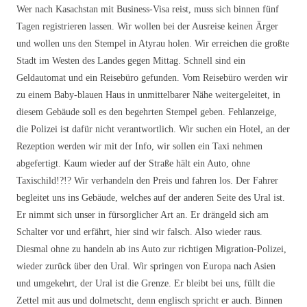
Wer nach Kasachstan mit Business-Visa reist, muss sich binnen fünf
Tagen registrieren lassen. Wir wollen bei der Ausreise keinen Ärger
und wollen uns den Stempel in Atyrau holen. Wir erreichen die großte
Stadt im Westen des Landes gegen Mittag. Schnell sind ein
Geldautomat und ein Reisebüro gefunden. Vom Reisebüro werden wir
zu einem Baby-blauen Haus in unmittelbarer Nähe weitergeleitet, in
diesem Gebäude soll es den begehrten Stempel geben. Fehlanzeige,
die Polizei ist dafür nicht verantwortlich. Wir suchen ein Hotel, an der
Rezeption werden wir mit der Info, wir sollen ein Taxi nehmen
abgefertigt. Kaum wieder auf der Straße hält ein Auto, ohne
Taxischild!?!? Wir verhandeln den Preis und fahren los. Der Fahrer
begleitet uns ins Gebäude, welches auf der anderen Seite des Ural ist.
Er nimmt sich unser in fürsorglicher Art an. Er drängeld sich am
Schalter vor und erfährt, hier sind wir falsch. Also wieder raus.
Diesmal ohne zu handeln ab ins Auto zur richtigen Migration-Polizei,
wieder zurück über den Ural. Wir springen von Europa nach Asien
und umgekehrt, der Ural ist die Grenze. Er bleibt bei uns, füllt die
Zettel mit aus und dolmetscht, denn englisch spricht er auch. Binnen