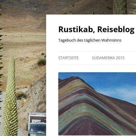
Zum
Inhalt
springen
Rustikab, Reiseblog
Tagebuch des täglichen Wahnsinns
STARTSEITE
SÜDAMERIKA 2015