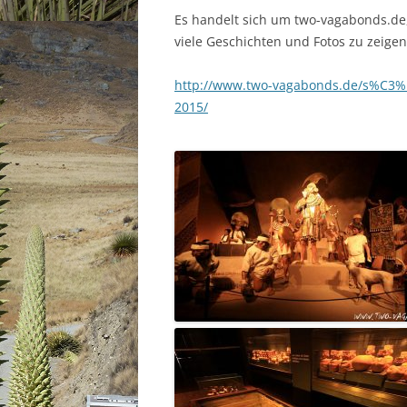
Es handelt sich um two-vagabonds.de,
viele Geschichten und Fotos zu zeige
http://www.two-vagabonds.de/s%C3%
2015/