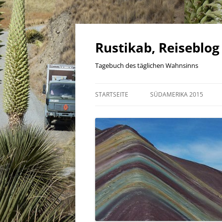
Zum
Inhalt
springen
Rustikab, Reiseblog
Tagebuch des täglichen Wahnsinns
STARTSEITE
SÜDAMERIKA 2015