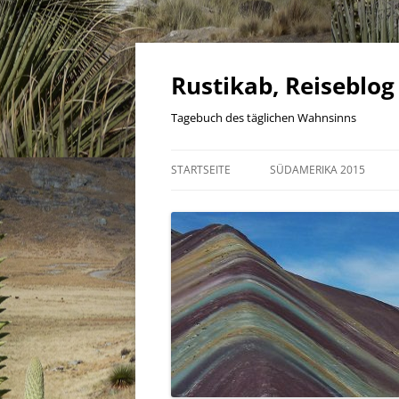
Zum
Inhalt
springen
Rustikab, Reiseblog
Tagebuch des täglichen Wahnsinns
STARTSEITE
SÜDAMERIKA 2015