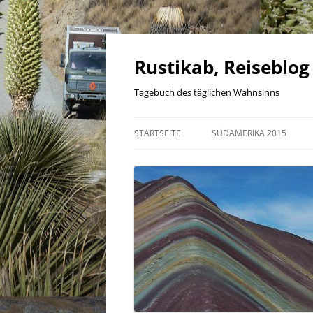
Zum
Inhalt
springen
Rustikab, Reiseblog
Tagebuch des täglichen Wahnsinns
STARTSEITE
SÜDAMERIKA 2015