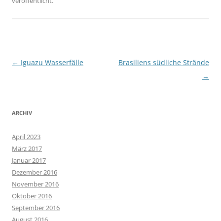
veröffentlicht.
Beitragsnavigation
←
Iguazu Wasserfälle
Brasiliens südliche Strände
→
ARCHIV
April 2023
März 2017
Januar 2017
Dezember 2016
November 2016
Oktober 2016
September 2016
August 2016