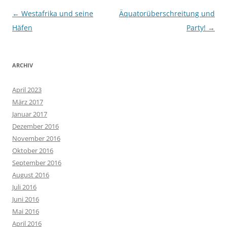
Beitragsnavigation
←
Westafrika und seine
Äquatorüberschreitung und
Häfen
Party!
→
ARCHIV
April 2023
März 2017
Januar 2017
Dezember 2016
November 2016
Oktober 2016
September 2016
August 2016
Juli 2016
Juni 2016
Mai 2016
April 2016