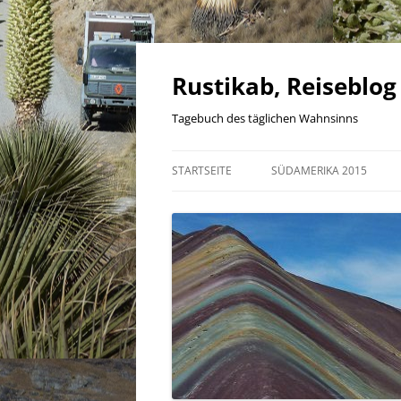
Zum
Inhalt
springen
Rustikab, Reiseblog
Tagebuch des täglichen Wahnsinns
STARTSEITE
SÜDAMERIKA 2015