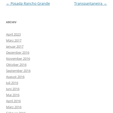
Beitragsnavigation
←
Posada Rancho Grande
Transpantaneira
→
ARCHIV
April 2023
März 2017
Januar 2017
Dezember 2016
November 2016
Oktober 2016
September 2016
August 2016
Juli 2016
Juni 2016
Mai 2016
April 2016
März 2016
Februar 2016